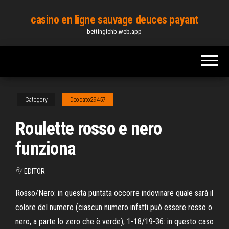
Skip
casino en ligne sauvage deuces payant
to
bettingichb.web.app
the
content
Category
Deodato29457
Roulette rosso e nero
funziona
By
EDITOR
Rosso/Nero: in questa puntata occorre indovinare quale sarà il
colore del numero (ciascun numero infatti può essere rosso o
nero, a parte lo zero che è verde); 1-18/19-36: in questo caso