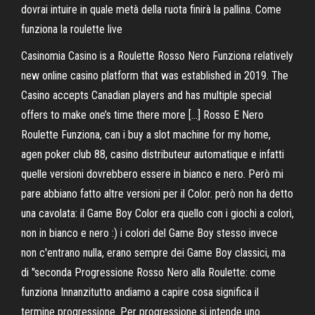
dovrai intuire in quale metà della ruota finirà la pallina. Come
funziona la roulette live
Casinomia Casino is a Roulette Rosso Nero Funziona relatively
new online casino platform that was established in 2019. The
Casino accepts Canadian players and has multiple special
offers to make one’s time there more […] Rosso E Nero
Roulette Funziona, can i buy a slot machine for my home,
agen poker club 88, casino distributeur automatique e infatti
quelle versioni dovrebbero essere in bianco e nero. Però mi
pare abbiano fatto altre versioni per il Color. però non ha detto
una cavolata: il Game Boy Color era quello con i giochi a colori,
non in bianco e nero :) i colori del Game Boy stesso invece
non c'entrano nulla, erano sempre dei Game Boy classici, ma
di "seconda Progressione Rosso Nero alla Roulette: come
funziona Innanzitutto andiamo a capire cosa significa il
termine progressione. Per progressione si intende uno