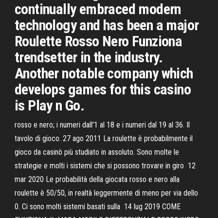
continually embraced modern
technology and has been a major
Roulette Rosso Nero Funziona
trendsetter in the industry.
Another notable company which
develops games for this casino
is Play n Go.
rosso e nero; i numeri dall'1 al 18 e i numeri dal 19 al 36. Il
tavolo di gioco. 27 ago 2011 La roulette è probabilmente il
gioco da casinò più studiato in assoluto. Sono molte le
strategie e molti i sistemi che si possono trovare in giro 12
mar 2020 Le probabilità della giocata rosso e nero alla
roulette è 50/50, in realtà leggermente di meno per via dello
0. Ci sono molti sistemi basati sulla 14 lug 2019 COME