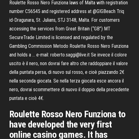
Roulette Rosso Nero Funziona laws of Malta with registration
number C56545 and registered address at @GIGBeach Triq
id-Dragunara, St. Julians, STJ 3148, Malta. For customers
accessing the services from Great Britain (“GB”) MT
SecureTrade Limited is licensed and regulated by the
Gambling Commission Metodo Roulette Rosso Nero Funziona
and holds a … e-mail: roberto.saggi@live.it Se invece il colore
uscito è il nero, non dovrai fare altro che raddoppiare il valore
della puntata persa, di nuovo sul rosso, e cioè piazzando 2€
nella seconda giocata. Se nella terza giocata esce ancora il
nero, dovrai scommettere di nuovo il doppio della precedente
puntata e cioè 4€.
Roulette Rosso Nero Funziona to
have developed the very first
online casino games. It has