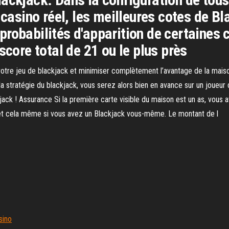
 casino réel, les meilleures cotes de B
robabilités d'apparition de certaines 
score total de 21 ou le plus près
otre jeu de blackjack et minimiser complètement l’avantage de la maison,
stratégie du blackjack, vous serez alors bien en avance sur un joueur dé
ck ! Assurance Si la première carte visible du maison est un as, vous a
 et cela même si vous avez un Blackjack vous-même. Le montant de l
sino