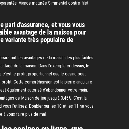
apparentés. Viande maturée Simmental contre-filet
e pari d'assurance, et vous vous
aible avantage de la maison pour
 variante très populaire de
cara ont les avantages de la maison les plus faibles
Avantage de la maison. Dans l’exemple ci-dessus, le
e c’est le profit proportionnel que le casino peut
 profit. Cette compréhension est la pierre angulaire
s est également autorisé d’abandonner votre main.
avantages de Maison de jeu jusqu’à 0,45%. C’est la
us l’utilisez. Doubler sur les 10 et les 11 ne vous
 à vous faire plus de mal.
les casinos en ligne, que