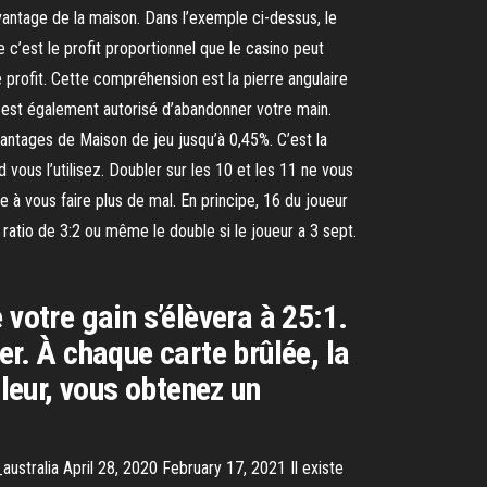
Avantage de la maison. Dans l’exemple ci-dessus, le
e c’est le profit proportionnel que le casino peut
 profit. Cette compréhension est la pierre angulaire
s est également autorisé d’abandonner votre main.
avantages de Maison de jeu jusqu’à 0,45%. C’est la
us l’utilisez. Doubler sur les 10 et les 11 ne vous
à vous faire plus de mal. En principe, 16 du joueur
 ratio de 3:2 ou même le double si le joueur a 3 sept.
votre gain s’élèvera à 25:1.
er. À chaque carte brûlée, la
eur, vous obtenez un
ustralia April 28, 2020 February 17, 2021 Il existe