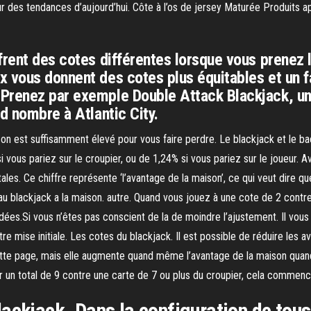
r des tendances d’aujourd’hui. Côte à l’os de jersey Maturée Produits 
frent des cotes différentes lorsque vous prenez l
 vous donnent des cotes plus équitables et un f
Prenez par exemple Double Attack Blackjack, une
d nombre à Atlantic City.
on est suffisamment élevé pour vous faire perdre. Le blackjack et le bac
i vous pariez sur le croupier, ou de 1,24% si vous pariez sur le joueur. 
tales. Ce chiffre représente ‘l’avantage de la maison’, ce qui veut dire qu
 au blackjack a la maison. autre. Quand vous jouez à une cote de 2 contre
ées.Si vous n’êtes pas conscient de la de moindre l’ajustement. Il vou
re mise initiale. Les cotes du blackjack. Il est possible de réduire les 
te page, mais elle augmente quand même l’avantage de la maison quand vo
un total de 9 contre une carte de 7 ou plus du croupier, cela commence
ackjack. Dans la configuration de tous 