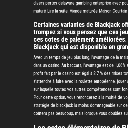
divers pertes delaware gambling enterprise avec pou
maturé Lire la suite. Viande maturée Maison Courtain
Certaines variantes de Blackjack of
trompez si vous pensez que ces jeux
ces cotes de paiement améliorées. 
Blackjack qui est disponible en gran
Avec un temps de jeu plus long, l'avantage de la mais
dans un casino. Au baccara, l'avantage est de 1,06% s
profit fait par le casino est égal à 2.7 % des mises to
s’attendre à faire avec la roulette européenne. jouer
sur laquelle toutes vos autres compétences sont fond
Pour cette option, vous renoncerez à la moitié de vot
stratégie de blackjack la moins dommageable sur cet
coûtera pas beaucoup, mais lorsque vous doublez sur 
Les cotes élémentaires de Bl